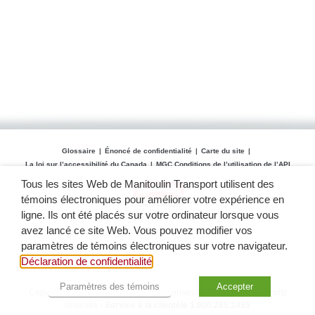
Glossaire
Énoncé de confidentialité
Carte du site
La loi sur l’accessibilité du Canada
MGC Conditions de l’utilisation de l’API
Tous les sites Web de Manitoulin Transport utilisent des
témoins électroniques pour améliorer votre expérience en
ligne. Ils ont été placés sur votre ordinateur lorsque vous
avez lancé ce site Web. Vous pouvez modifier vos
paramètres de témoins électroniques sur votre navigateur.
Déclaration de confidentialité
Paramètres des témoins
Accepter
Copyright 2012 -
2026 Groupe d'entreprises Manitoulin. | Tous droits
réservés -
Service à la clientèle 1.800.265.1485