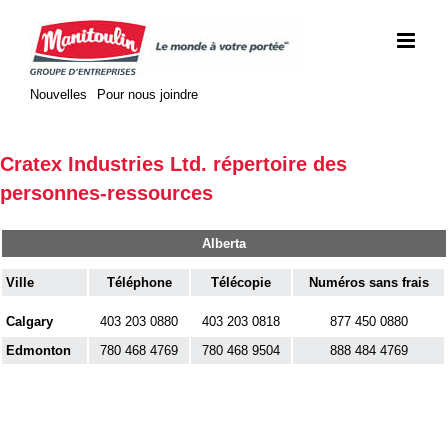
Skip
to
content
Nouvelles
Pour nous joindre
Cratex Industries Ltd. répertoire des
personnes-ressources
Alberta
Ville
Téléphone
Télécopie
Numéros sans frais
Calgary
403 203 0880
403 203 0818
877 450 0880
Edmonton
780 468 4769
780 468 9504
888 484 4769