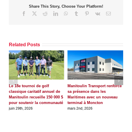
Share This Story, Choose Your Platform!
Facebook
X
Reddit
LinkedIn
WhatsApp
Tumblr
Pinterest
Vk
Email
Related Posts
Le 18e tournoi de golf
Manitoulin Transport renforce
Man
classique caritatif annuel de
sa présence dans les
so
Manitoulin recueille 150 000 $
Maritimes avec un nouveau
un 
pour soutenir la communauté
terminal à Moncton
d’
juin 29th, 2026
mars 2nd, 2026
déc