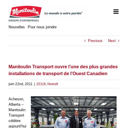
Skip
to
content
Nouvelles
Pour nous joindre
Previous
Next
Manitoulin Transport ouvre l’une des plus grandes
installations de transport de l’Ouest Canadien
juin 22nd, 2011
|
2011fr
,
Newsfr
Acheson,
Alberta –
Manitoulin
Transport
célèbre
aujourd’hui