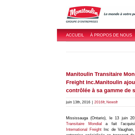
Skip
to
content
ACCUEIL
À PROPOS DE NOUS
Manitoulin Transitaire Mond
Freight Inc.Manitoulin ajo
contrôlée à sa gamme de se
juin 13th, 2016
|
2016fr
,
Newsfr
Mississauga (Ontario), le 13 juin 
Transitaire Mondial
a fait l’acqui
International Freight
Inc de Vaughan, 