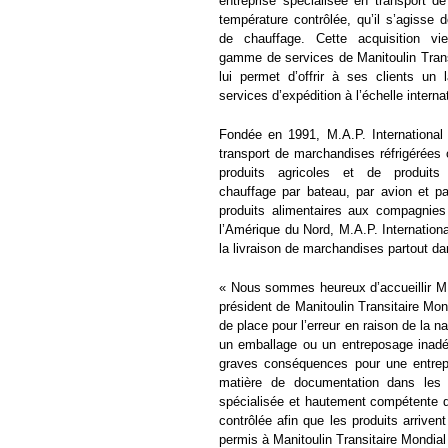
entreprise spécialisée en transport 
température contrôlée, qu’il s’agisse d
de chauffage. Cette acquisition vi
gamme de services de Manitoulin Trans
lui permet d’offrir à ses clients un 
services d’expédition à l’échelle interna
Fondée en 1991, M.A.P. International
transport de marchandises réfrigérées
produits agricoles et de produits
chauffage par bateau, par avion et pa
produits alimentaires aux compagnies 
l’Amérique du Nord, M.A.P. Internationa
la livraison de marchandises partout d
« Nous sommes heureux d’accueillir M.A
président de Manitoulin Transitaire Mon
de place pour l’erreur en raison de la n
un emballage ou un entreposage inadéq
graves conséquences pour une entrepr
matière de documentation dans les
spécialisée et hautement compétente q
contrôlée afin que les produits arrivent
permis à Manitoulin Transitaire Mondial 