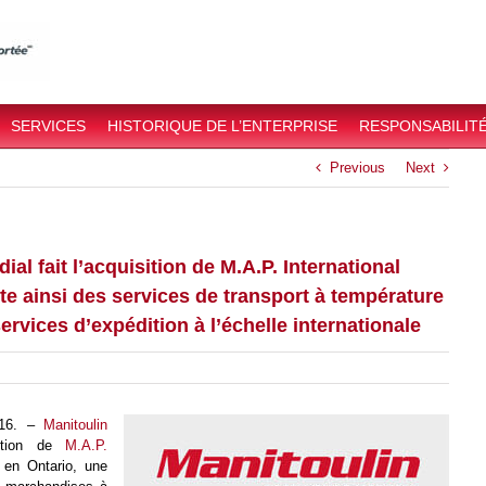
SERVICES
HISTORIQUE DE L’ENTERPRISE
RESPONSABILITÉ
Previous
Next
ial fait l’acquisition de M.A.P. International
ute ainsi des services de transport à température
rvices d’expédition à l’échelle internationale
2016. –
Manitoulin
sition de
M.A.P.
en Ontario, une