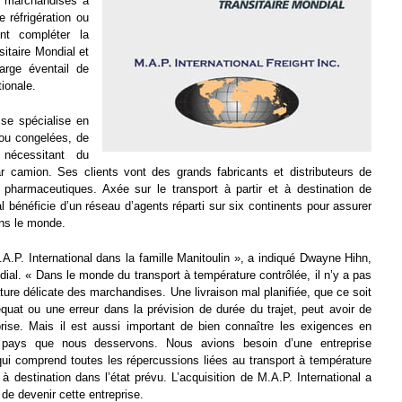
de marchandises à
e réfrigération ou
ent compléter la
itaire Mondial et
large éventail de
tionale.
 se spécialise en
 ou congelées, de
 nécessitant du
r camion. Ses clients vont des grands fabricants et distributeurs de
pharmaceutiques. Axée sur le transport à partir et à destination de
l bénéficie d’un réseau d’agents réparti sur six continents pour assurer
ans le monde.
.P. International dans la famille Manitoulin », a indiqué Dwayne Hihn,
dial. « Dans le monde du transport à température contrôlée, il n’y a pas
ature délicate des marchandises. Une livraison mal planifiée, que ce soit
uat ou une erreur dans la prévision de durée du trajet, peut avoir de
ise. Mais il est aussi important de bien connaître les exigences en
 pays que nous desservons. Nous avions besoin d’une entreprise
ui comprend toutes les répercussions liées au transport à température
 à destination dans l’état prévu. L’acquisition de M.A.P. International a
de devenir cette entreprise.