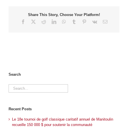
Share This Story, Choose Your Platform!
Facebook
X
Reddit
LinkedIn
WhatsApp
Tumblr
Pinterest
Vk
Email
Search
Search
for:
Recent Posts
Le 18e tournoi de golf classique caritatif annuel de Manitoulin
recueille 150 000 $ pour soutenir la communauté